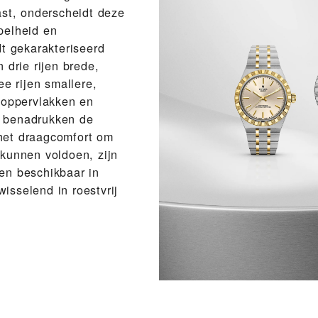
ast, onderscheidt deze
pelheid en
t gekarakteriseerd
 drie rijen brede,
e rijen smallere,
 oppervlakken en
ng benadrukken de
het draagcomfort om
kunnen voldoen, zijn
en beschikbaar in
wisselend in roestvrij