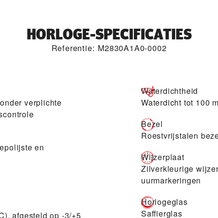
HORLOGE-SPECIFICATIES
Referentie: M2830A1A0-0002
Waterdichtheid
zonder verplichte
Waterdicht tot 100 
scontrole
Bezel
Roestvrijstalen beze
epolijste en
Wijzerplaat
Zilverkleurige wijz
uurmarkeringen
Horlogeglas
Saffierglas
, afgesteld op -3/+5