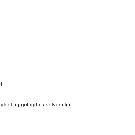
m
l
erplaat, opgelegde staafvormige