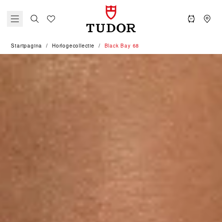
Startpagina
Horlogecollectie
Black Bay 68