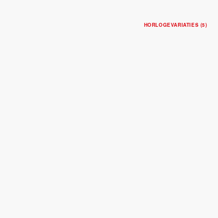
HORLOGEVARIATIES (5)
BLACK BAY PRO
Stalen 39mm-kast
Opaalkleurige wijzerplaat
$5,075