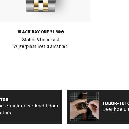
BLACK BAY ONE 31 S&G
Stalen 31mm-kast
Wijzerplaat met diamanten
ATOR
TUDOR-TUT
rden alleen verkocht door
Leer hoe u 
ailers