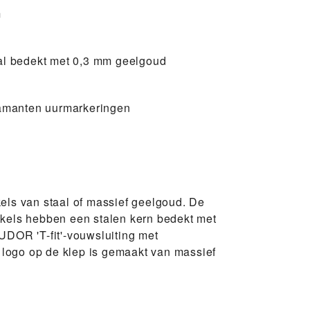
m
al bedekt met 0,3 mm geelgoud
iamanten uurmarkeringen
ls van staal of massief geelgoud. De
kels hebben een stalen kern bedekt met
DOR 'T-fit'-vouwsluiting met
t logo op de klep is gemaakt van massief