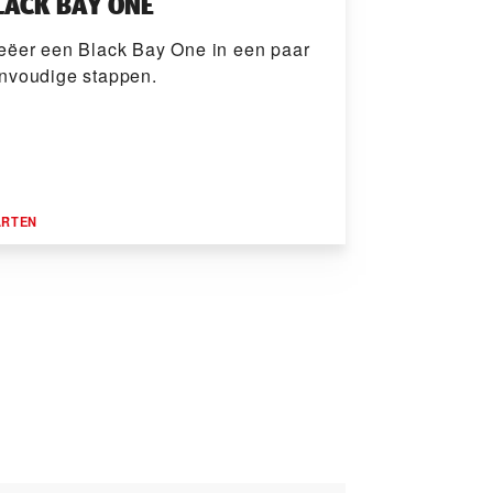
LACK BAY ONE
eëer een Black Bay One in een paar
nvoudige stappen.
ARTEN