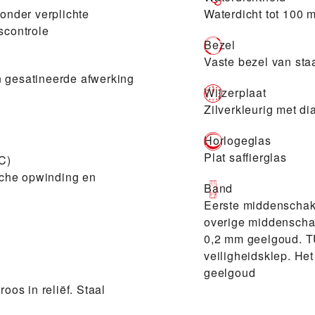
zonder verplichte
Waterdicht tot 100 
scontrole
Bezel
Vaste bezel van sta
n gesatineerde afwerking
Wijzerplaat
Zilverkleurig met d
Horlogeglas
Plat saffierglas
C)
che opwinding en
Band
Eerste middenschake
overige middenscha
0,2 mm geelgoud. TU
veiligheidsklep. He
geelgoud
os in reliëf. Staal