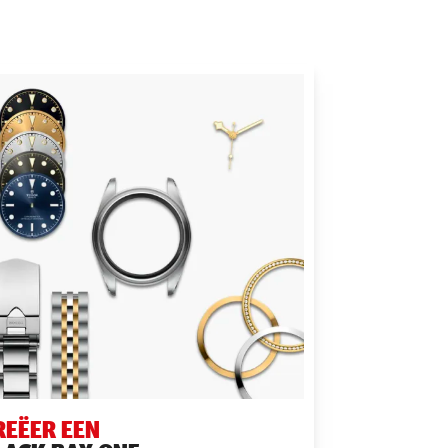
REËER EEN