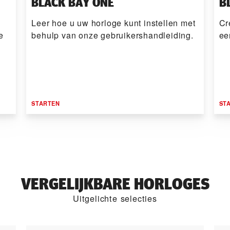
BLACK BAY ONE
B
Leer hoe u uw horloge kunt instellen met
Cr
e
behulp van onze gebruikers­handleiding.
ee
STARTEN
ST
VERGELIJKBARE HORLOGES
Uitgelichte selecties