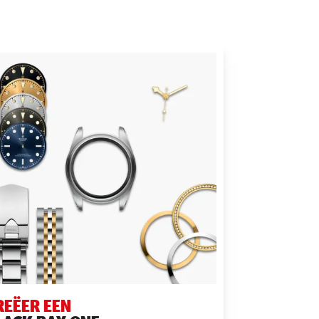
REËER EEN