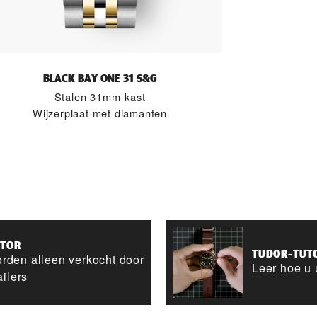
BLACK BAY ONE 31 S&G
Stalen 31mm-kast
Wijzerplaat met diamanten
ATOR
TUDOR-TUT
rden alleen verkocht door
Leer hoe u 
ailers