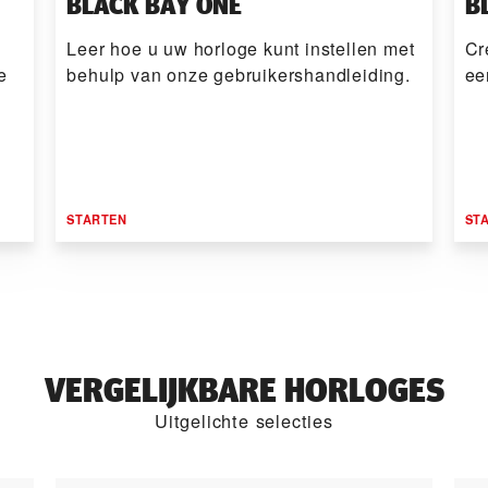
BLACK BAY ONE
B
Leer hoe u uw horloge kunt instellen met
Cr
e
behulp van onze gebruikers­handleiding.
ee
STARTEN
ST
VERGELIJKBARE HORLOGES
Uitgelichte selecties