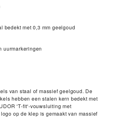
m
al bedekt met 0,3 mm geelgoud
n uurmarkeringen
ls van staal of massief geelgoud. De
kels hebben een stalen kern bedekt met
DOR 'T-fit'-vouwsluiting met
t logo op de klep is gemaakt van massief