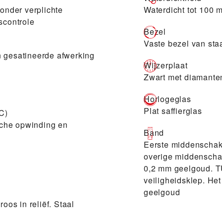
zonder verplichte
Waterdicht tot 100 
scontrole
Bezel
Vaste bezel van sta
n gesatineerde afwerking
Wijzerplaat
Zwart met diamante
Horlogeglas
Plat saffierglas
C)
che opwinding en
Band
Eerste middenschake
overige middenscha
0,2 mm geelgoud. TU
veiligheidsklep. He
geelgoud
os in reliëf. Staal