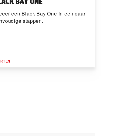
LACK BAY ONE
eëer een Black Bay One in een paar
nvoudige stappen.
ARTEN