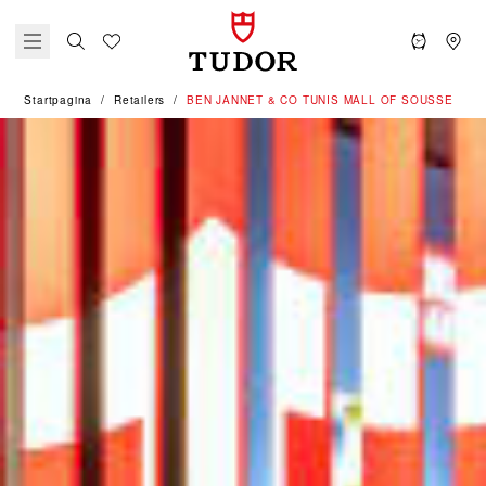
Startpagina
Retailers
‭BEN JANNET & CO TUNIS MALL OF SOUSSE‬