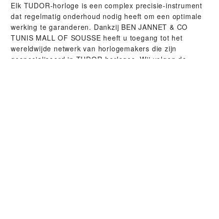
Elk TUDOR-horloge is een complex precisie-instrument
dat regelmatig onderhoud nodig heeft om een optimale
werking te garanderen. Dankzij ‭BEN JANNET & CO
TUNIS MALL OF SOUSSE‬ heeft u toegang tot het
wereldwijde netwerk van horlogemakers die zijn
gespecialiseerd in TUDOR-horloges. Wij volgen de
TUDOR-onderhouds­procedure waardoor u ervan
verzekerd kunt zijn dat ieder horloge dat een TUDOR-
atelier verlaat, voldoet aan zijn originele functionele en
esthetische normen.
TUDOR-COLLECTIES
ONTDEK MEER