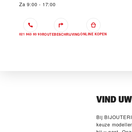
Za
9:00 - 17:00
021 963 93 93
ONLINE KOPEN
ROUTEBESCHRIJVING
VIND U
Bij ‭BIJOUTER
keuze modellen
bij u past. On