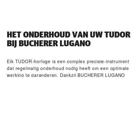
HET ONDERHOUD VAN UW TUDOR
BIJ ‭BUCHERER LUGANO‬
Elk TUDOR-horloge is een complex precisie-instrument
dat regelmatig onderhoud nodig heeft om een optimale
werking te garanderen. Dankzij ‭BUCHERER LUGANO‬
heeft u toegang tot het wereldwijde netwerk van
horlogemakers die zijn gespecialiseerd in TUDOR-
horloges. Wij volgen de TUDOR-onderhouds­procedure
waardoor u ervan verzekerd kunt zijn dat ieder horloge
dat een TUDOR-atelier verlaat, voldoet aan zijn
originele functionele en esthetische normen.
TUDOR-COLLECTIES