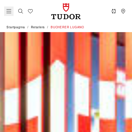
Startpagina
Retailers
‭BUCHERER LUGANO‬