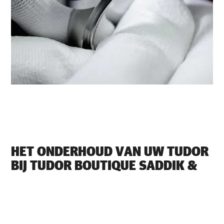
HET ONDERHOUD VAN UW TUDOR
BIJ ‭TUDOR BOUTIQUE SADDIK &
MOHAMED ATTAR RIYADH OLAYA
STREET‬
Elk TUDOR-horloge is een complex precisie-instrument