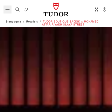
Startpagina
Retailers
‭TUDOR BOUTIQUE SADDIK & MOHAMED
ATTAR RIYADH OLAYA STREET‬