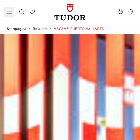
Startpagina
Retailers
‭MACAME PUERTO VALLARTA‬