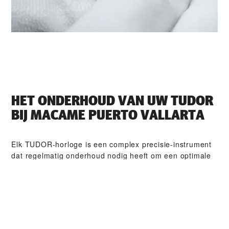
HET ONDERHOUD VAN UW TUDOR
BIJ ‭MACAME PUERTO VALLARTA‬
Elk TUDOR-horloge is een complex precisie-instrument
dat regelmatig onderhoud nodig heeft om een optimale
werking te garanderen. Dankzij ‭MACAME PUERTO
VALLARTA‬ heeft u toegang tot het wereldwijde netwerk
van horlogemakers die zijn gespecialiseerd in TUDOR-
horloges. Wij volgen de TUDOR-onderhouds­procedure
waardoor u ervan verzekerd kunt zijn dat ieder horloge
dat een TUDOR-atelier verlaat, voldoet aan zijn