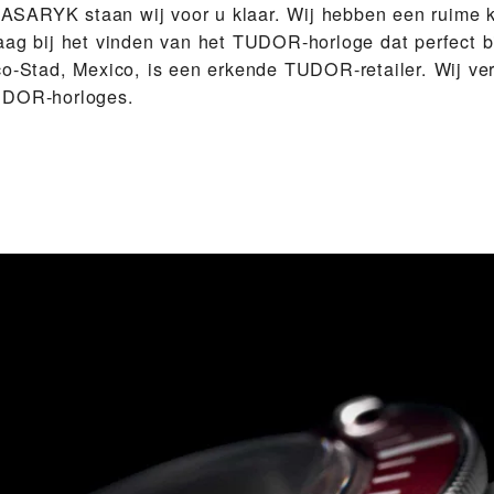
SARYK‬ staan wij voor u klaar. Wij hebben een ruime 
aag bij het vinden van het TUDOR-horloge dat perfect b
co-Stad, Mexico, is een erkende TUDOR-retailer. Wij ve
UDOR-horloges.