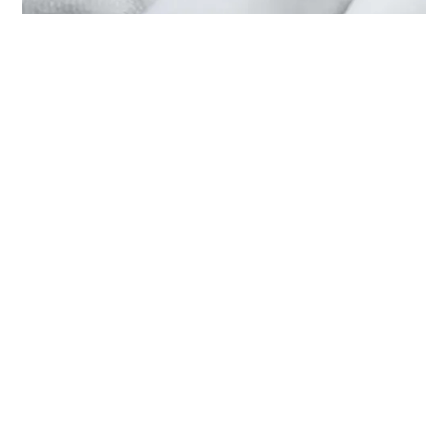
HET ONDERHOUD VAN UW TUDOR
BIJ ‭TUDOR BOUTIQUE KUALA
LUMPUR PAVILION DAMANSARA‬
Elk TUDOR-horloge is een complex precisie-instrument
dat regelmatig onderhoud nodig heeft om een optimale
werking te garanderen. Dankzij ‭TUDOR BOUTIQUE
KUALA LUMPUR PAVILION DAMANSARA‬ heeft u
toegang tot het wereldwijde netwerk van horlogemakers
die zijn gespecialiseerd in TUDOR-horloges. Wij volgen
de TUDOR-onderhouds­procedure waardoor u ervan
verzekerd kunt zijn dat ieder horloge dat een TUDOR-