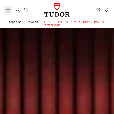
Startpagina
Retailers
‭TUDOR BOUTIQUE KUALA LUMPUR PAVILION
DAMANSARA‬