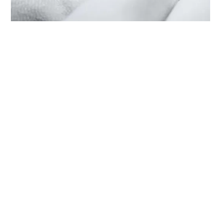
HET ONDERHOUD VAN UW TUDOR
BIJ ‭TUDOR BOUTIQUE UNIQUE
TIMEPIECES - SHOPPES AT
VENETIAN, TAIPA‬
Elk TUDOR-horloge is een complex precisie-instrument
dat regelmatig onderhoud nodig heeft om een optimale
werking te garanderen. Dankzij ‭TUDOR BOUTIQUE
UNIQUE TIMEPIECES - SHOPPES AT VENETIAN, TAIPA‬
heeft u toegang tot het wereldwijde netwerk van
horlogemakers die zijn gespecialiseerd in TUDOR-