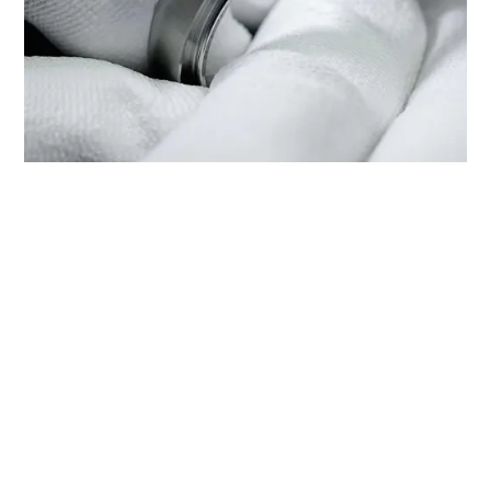
HET ONDERHOUD VAN UW TUDOR
BIJ ‭TUDOR BOUTIQUE BOLTE
SAPPORO‬
Elk TUDOR-horloge is een complex precisie-instrument
dat regelmatig onderhoud nodig heeft om een optimale
werking te garanderen. Dankzij ‭TUDOR BOUTIQUE