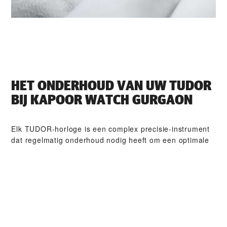
HET ONDERHOUD VAN UW TUDOR
BIJ ‭KAPOOR WATCH GURGAON‬
Elk TUDOR-horloge is een complex precisie-instrument
dat regelmatig onderhoud nodig heeft om een optimale
werking te garanderen. Dankzij ‭KAPOOR WATCH
GURGAON‬ heeft u toegang tot het wereldwijde netwerk
van horlogemakers die zijn gespecialiseerd in TUDOR-
horloges. Wij volgen de TUDOR-onderhouds­procedure
waardoor u ervan verzekerd kunt zijn dat ieder horloge
dat een TUDOR-atelier verlaat, voldoet aan zijn
originele functionele en esthetische normen.