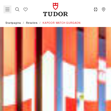
Startpagina
Retailers
‭KAPOOR WATCH GURGAON‬