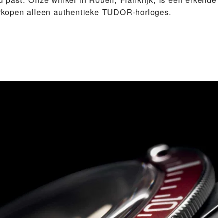
verkopen alleen authentieke TUDOR-horloges.