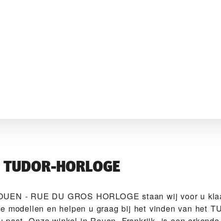
W TUDOR-HORLOGE
OUEN - RUE DU GROS HORLOGE‬ staan wij voor u klaa
e modellen en helpen u graag bij het vinden van het 
j u past. Onze winkel in Rouen, Frankrijk, is een erken