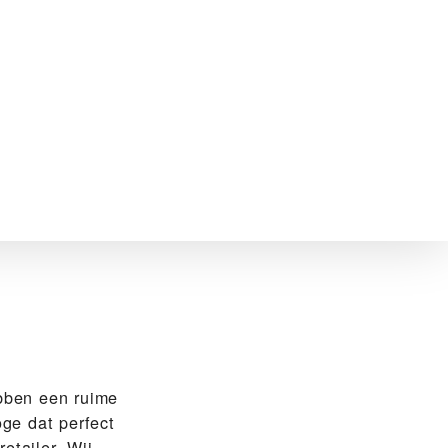
bben een ruime
ge dat perfect
etailer. Wij