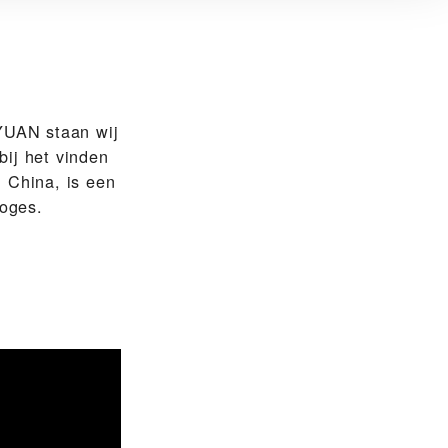
AN‬ staan wij
bij het vinden
 China, is een
oges.