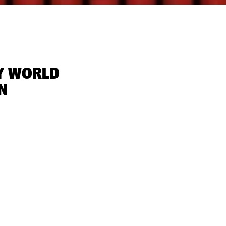
Y WORLD
‬