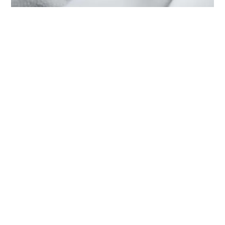
HET ONDERHOUD VAN UW TUDOR
BIJ ‭TUDOR BOUTIQUE ORIENTAL
WATCH (WANGFUJING DEPT.
STORE), TAIYUAN‬
Elk TUDOR-horloge is een complex precisie-instrument
dat regelmatig onderhoud nodig heeft om een optimale
werking te garanderen. Dankzij ‭TUDOR BOUTIQUE
ORIENTAL WATCH (WANGFUJING DEPT. STORE),
TAIYUAN‬ heeft u toegang tot het wereldwijde netwerk
van horlogemakers die zijn gespecialiseerd in TUDOR-
horloges. Wij volgen de TUDOR-onderhouds­procedure
waardoor u ervan verzekerd kunt zijn dat ieder horloge