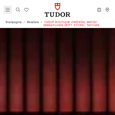
Startpagina
Retailers
‭TUDOR BOUTIQUE ORIENTAL WATCH
(WANGFUJING DEPT. STORE), TAIYUAN‬