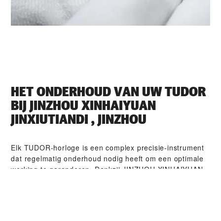
HET ONDERHOUD VAN UW TUDOR
BIJ ‭JINZHOU XINHAIYUAN
JINXIUTIANDI , JINZHOU‬
Elk TUDOR-horloge is een complex precisie-instrument
dat regelmatig onderhoud nodig heeft om een optimale
werking te garanderen. Dankzij ‭JINZHOU XINHAIYUAN
JINXIUTIANDI , JINZHOU‬ heeft u toegang tot het
wereldwijde netwerk van horlogemakers die zijn
gespecialiseerd in TUDOR-horloges. Wij volgen de
TUDOR-onderhouds­procedure waardoor u ervan