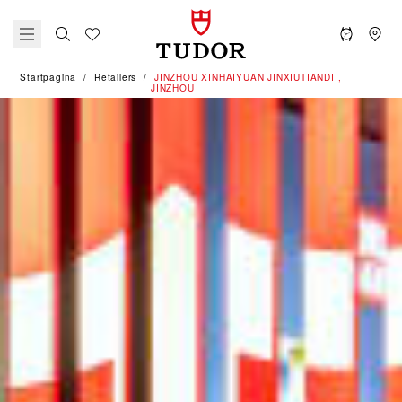
Startpagina
Retailers
‭JINZHOU XINHAIYUAN JINXIUTIANDI ,
JINZHOU‬