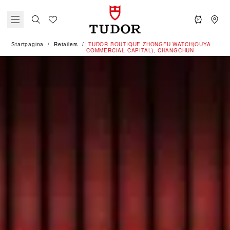
Startpagina
Retailers
‭TUDOR BOUTIQUE ZHONGFU WATCH(OUYA
COMMERCIAL CAPITAL), CHANGCHUN‬