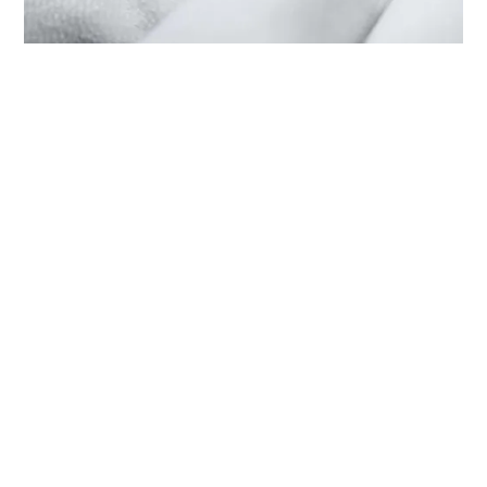
HET ONDERHOUD VAN UW TUDOR
BIJ ‭TUDOR BOUTIQUE ZHONGFU
WATCH(OUYA COMMERCIAL
CAPITAL), CHANGCHUN‬
Elk TUDOR-horloge is een complex precisie-instrument
dat regelmatig onderhoud nodig heeft om een optimale
werking te garanderen. Dankzij ‭TUDOR BOUTIQUE
ZHONGFU WATCH(OUYA COMMERCIAL CAPITAL),
CHANGCHUN‬ heeft u toegang tot het wereldwijde
netwerk van horlogemakers die zijn gespecialiseerd in
TUDOR-horloges. Wij volgen de TUDOR-onderhouds­