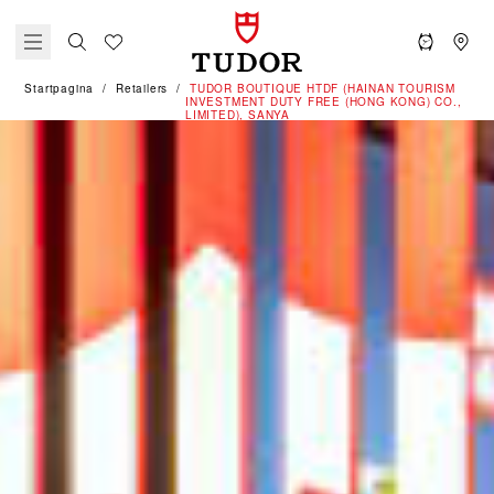
Startpagina
Retailers
‭TUDOR BOUTIQUE HTDF (HAINAN TOURISM
INVESTMENT DUTY FREE (HONG KONG) CO.,
LIMITED), SANYA‬