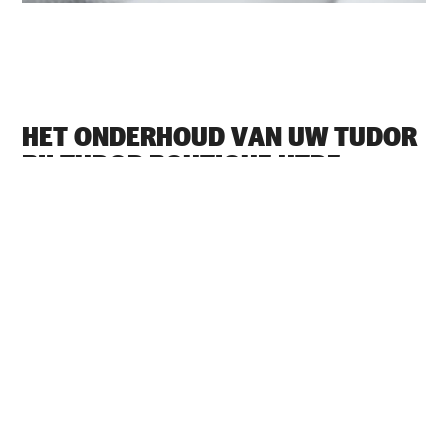
HET ONDERHOUD VAN UW TUDOR
BIJ ‭TUDOR BOUTIQUE HTDF
(HAINAN TOURISM INVESTMENT
DUTY FREE (HONG KONG) CO.,
LIMITED), SANYA‬
Elk TUDOR-horloge is een complex precisie-instrument
dat regelmatig onderhoud nodig heeft om een optimale
werking te garanderen. Dankzij ‭TUDOR BOUTIQUE
HTDF (HAINAN TOURISM INVESTMENT DUTY FREE
(HONG KONG) CO., LIMITED), SANYA‬ heeft u toegang
tot het wereldwijde netwerk van horlogemakers die zijn
gespecialiseerd in TUDOR-horloges. Wij volgen de