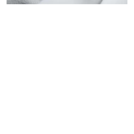
HET ONDERHOUD VAN UW TUDOR
BIJ ‭TUDOR BOUTIQUE HARMONY
WORLD WATCH (YITIAN
HOLIDAY), SHENZHEN‬
Elk TUDOR-horloge is een complex precisie-instrument
dat regelmatig onderhoud nodig heeft om een optimale
werking te garanderen. Dankzij ‭TUDOR BOUTIQUE
HARMONY WORLD WATCH (YITIAN HOLIDAY),
SHENZHEN‬ heeft u toegang tot het wereldwijde netwerk
van horlogemakers die zijn gespecialiseerd in TUDOR-
horloges. Wij volgen de TUDOR-onderhouds­procedure
waardoor u ervan verzekerd kunt zijn dat ieder horloge