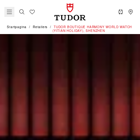
Startpagina
Retailers
‭TUDOR BOUTIQUE HARMONY WORLD WATCH
(YITIAN HOLIDAY), SHENZHEN‬