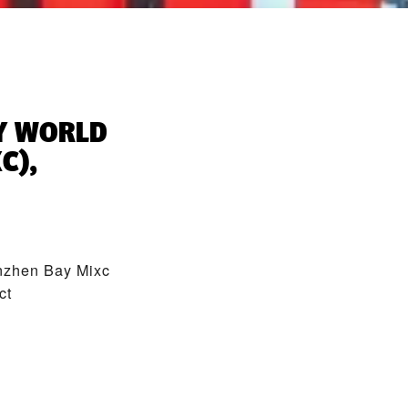
Y WORLD
C),
nzhen Bay Mixc
ct