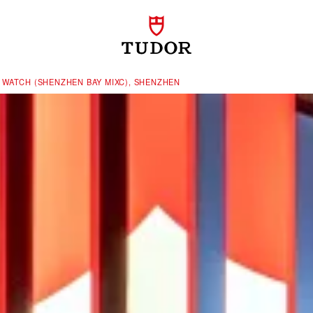
WATCH (SHENZHEN BAY MIXC), SHENZHEN‬