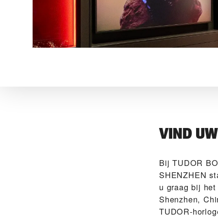
VIND U
Bij ‭TUDOR 
SHENZHEN‬ staa
u graag bij he
Shenzhen, Chin
TUDOR-horlog