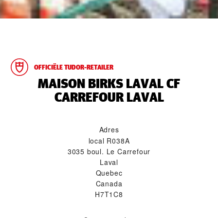
OFFICIËLE TUDOR-RETAILER
‭MAISON BIRKS LAVAL CF
CARREFOUR LAVAL‬
Adres
local R038A
3035 boul. Le Carrefour
Laval
Quebec
Canada
H7T1C8