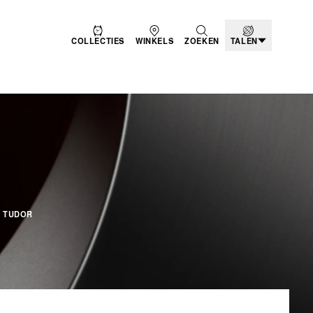
COLLECTIES
WINKELS
ZOEKEN
TALEN
N TO DARE - DE FLYI
 TUDOR