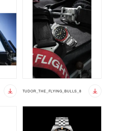
TUDOR_THE_FLYING_BULLS_8