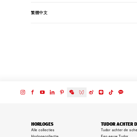
繁體中文
HORLOGES
TUDOR ACHTER 
Alle collecties
Tudor achter de sch
Horlogecollectie
Een eeuw Tudor