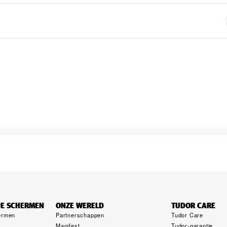
DE SCHERMEN
ONZE WERELD
TUDOR CARE
ermen
Partner­schappen
Tudor Care
Manifest
Tudor-garantie