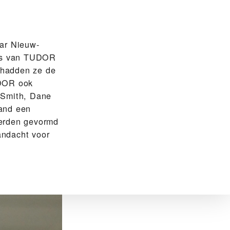
aar Nieuw-
ers van TUDOR
 hadden ze de
DOR ook
 Smith, Dane
hand een
erden gevormd
andacht voor