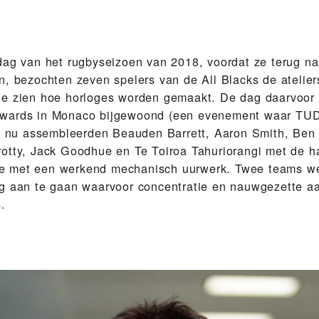
dag van het rugbyseizoen van 2018, voordat ze terug n
n, bezochten zeven spelers van de All Blacks de ateli
te zien hoe horloges worden gemaakt. De dag daarvoor
wards in Monaco bijgewoond (een evenement waar TU
), nu assembleerden Beauden Barrett, Aaron Smith, Ben
otty, Jack Goodhue en Te Toiroa Tahuriorangi met de 
 met een werkend mechanisch uurwerk. Twee teams w
g aan te gaan waarvoor concentratie en nauwgezette a
s.