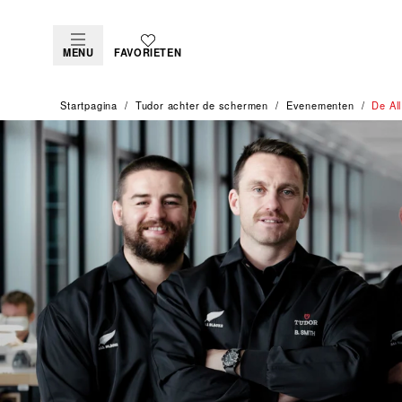
MENU
FAVORIETEN
Startpagina
Tudor achter de schermen
Evenementen
De Al