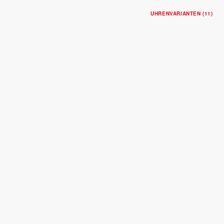
UHRENVARIANTEN (11)
CLAIR DE ROSE
Gehäuse in Edelstahl, 34 mm
Zifferblatt mit Diamanten
$4,050