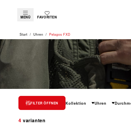
MENÜ
FAVORITEN
Start
Uhren
Pelagos FXD
PELAGOS FXD
Kollektion
Uhren
Durchm
FILTER ÖFFNEN
Mit ihren fest angebrachten Bandstegen wird sie
4
varianten