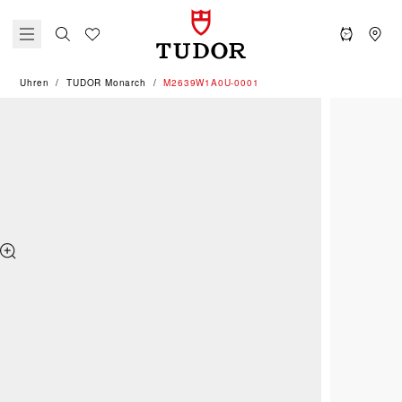
Uhren
TUDOR Monarch
M2639W1A0U-0001