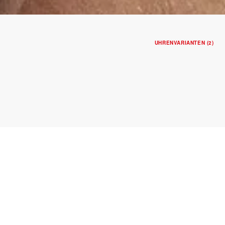
UHRENVARIANTEN (2)
BLACK BAY BRONZE
Gehäuse in Bronze, 43 mm
Schiefergraues Zifferblatt