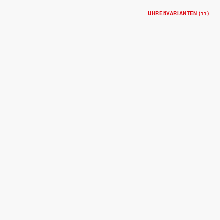
UHRENVARIANTEN (11)
CLAIR DE ROSE
Gehäuse in Edelstahl, 30 mm
Zifferblatt mit Diamanten
$3,950