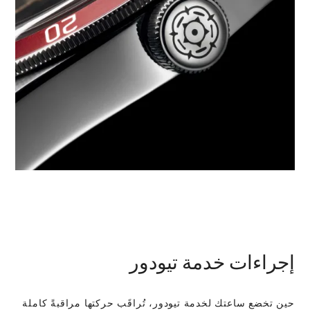
إجراءات خدمة تيودور
حين تخضع ساعتك لخدمة تيودور، تُراقَب حركتها مراقبةً كاملة