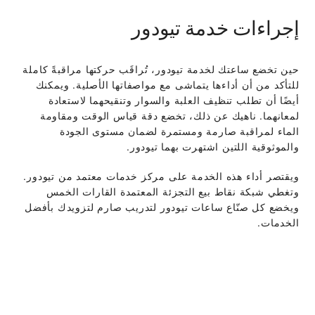
إجراءات خدمة تيودور
حين تخضع ساعتك لخدمة تيودور، تُراقَب حركتها مراقبةً كاملة
للتأكد من أن أداءها يتماشى مع مواصفاتها الأصلية. ويمكنك
أيضًا أن تطلب تنظيف العلبة والسوار وتنقيحهما لاستعادة
لمعانهما. ناهيك عن ذلك، تخضع دقة قياس الوقت ومقاومة
الماء لمراقبة صارمة ومستمرة لضمان مستوى الجودة
والموثوقية اللتين اشتهرت بهما تيودور.
ويقتصر أداء هذه الخدمة على مركز خدمات معتمد من تيودور.
وتغطي شبكة نقاط بيع التجزئة المعتمدة القارات الخمس
ويخضع كل صنّاع ساعات تيودور لتدريب صارم لتزويدك بأفضل
الخدمات.