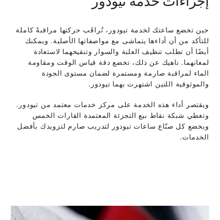
إجراءات خدمة تيودور
حين تخضع ساعتك لخدمة تيودور، تُراقَب حركتها مراقبةً كاملة
للتأكد من أن أداءها يتماشى مع مواصفاتها الأصلية. ويمكنك
أيضًا أن تطلب تنظيف العلبة والسوار وتنقيحهما لاستعادة
لمعانهما. ناهيك عن ذلك، تخضع دقة قياس الوقت ومقاومة
الماء لمراقبة صارمة ومستمرة لضمان مستوى الجودة
والموثوقية اللتين اشتهرت بهما تيودور.
ويقتصر أداء هذه الخدمة على مركز خدمات معتمد من تيودور.
وتغطي شبكة نقاط بيع التجزئة المعتمدة القارات الخمس
ويخضع كل صنّاع ساعات تيودور لتدريب صارم لتزويدك بأفضل
الخدمات.