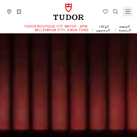
الصفحة
الوكلاء
‭TUDOR BOUTIQUE CTF WATCH - APM
الرئيسية
الرسميون
MILLENNIUM CITY, KWUN TONG‬