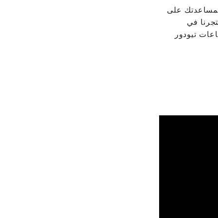
PRIME TIME تحت تصرفك لمساعدتك على
تجرنا في
ساعات تيودور