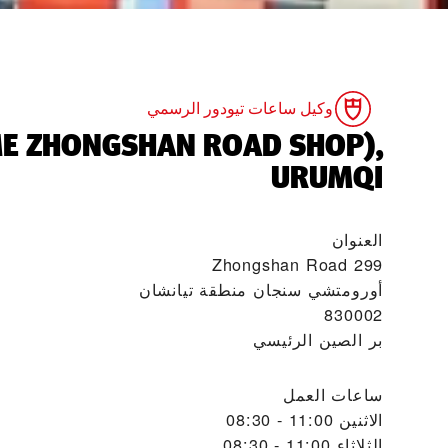
وكيل ساعات تيودور الرسمي
IME ZHONGSHAN ROAD SHOP),
URUMQI‬
العنوان
299 Zhongshan Road
أورومتشي سنجان منطقة تيانشان
830002
بر الصين الرئيسي
ساعات العمل
الاثنين
11:00 - 08:30
الثلاثاء
11:00 - 08:30