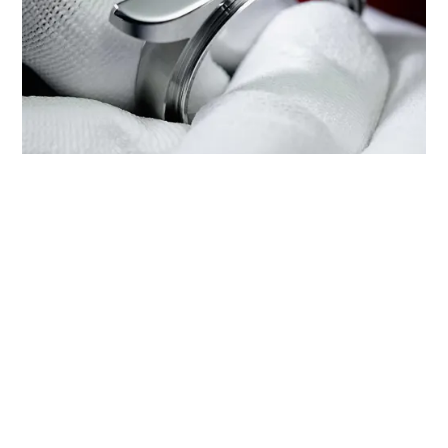
صيانة ساعتك من تيودور عند
‭TUDOR BOUTIQUE SKP,CHENGDU‬
تُشكِّل كل ساعة من ساعات تيودور أداة دقيقة ومعقّدة تتطلب
خدمة منتظمة لضمان الأداء الأمثل. وبفضل ‭TUDOR