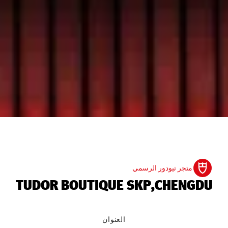
متجر تيودور الرسمي
‭TUDOR BOUTIQUE SKP,CHENGDU‬
العنوان