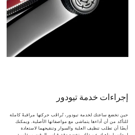
إجراءات خدمة تيودور
حين تخضع ساعتك لخدمة تيودور، تُراقَب حركتها مراقبةً كاملة
للتأكد من أن أداءها يتماشى مع مواصفاتها الأصلية. ويمكنك
أيضًا أن تطلب تنظيف العلبة والسوار وتنقيحهما لاستعادة
لمعانهما. ناهيك عن ذلك، تخضع دقة قياس الوقت ومقاومة