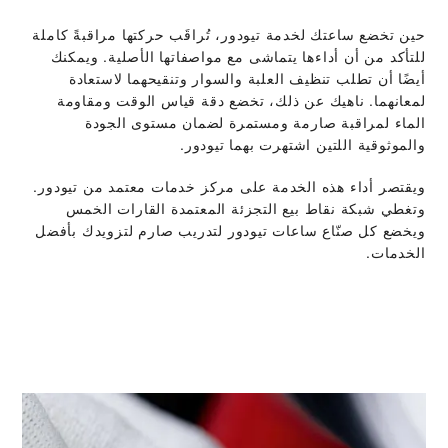
حين تخضع ساعتك لخدمة تيودور، تُراقَب حركتها مراقبةً كاملة
للتأكد من أن أداءها يتماشى مع مواصفاتها الأصلية. ويمكنك
أيضًا أن تطلب تنظيف العلبة والسوار وتنقيحهما لاستعادة
لمعانهما. ناهيك عن ذلك، تخضع دقة قياس الوقت ومقاومة
الماء لمراقبة صارمة ومستمرة لضمان مستوى الجودة
والموثوقية اللتين اشتهرت بهما تيودور.
ويقتصر أداء هذه الخدمة على مركز خدمات معتمد من تيودور.
وتغطي شبكة نقاط بيع التجزئة المعتمدة القارات الخمس
ويخضع كل صنّاع ساعات تيودور لتدريب صارم لتزويدك بأفضل
الخدمات.