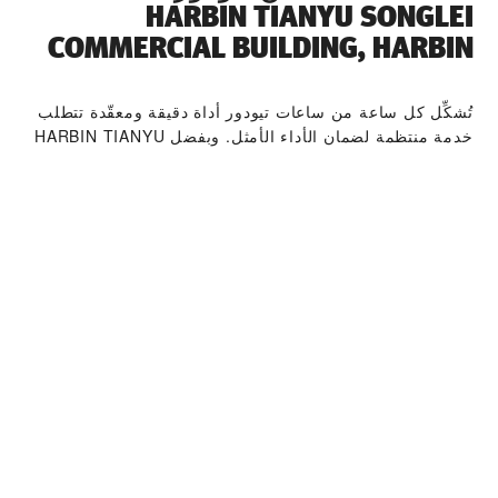
‭HARBIN TIANYU SONGLEI
COMMERCIAL BUILDING, HARBIN‬
تُشكِّل كل ساعة من ساعات تيودور أداة دقيقة ومعقّدة تتطلب
خدمة منتظمة لضمان الأداء الأمثل. وبفضل ‭HARBIN TIANYU
SONGLEI COMMERCIAL BUILDING, HARBIN‬، يمكنك
الوصول إلى شبكة صنّاع ساعاتنا العالمية، الذين أشرفت تيودور
على تدريبهم. ونتّبع إجراءات خدمة تيودور المحدّدة التي تكفل
أن كل ساعة تغادر ورشة تيودور تمتثل للمعايير الوظيفية
والجمالية الأصلية.
مجموعة ساعات تيودور
اكتشف المزيد