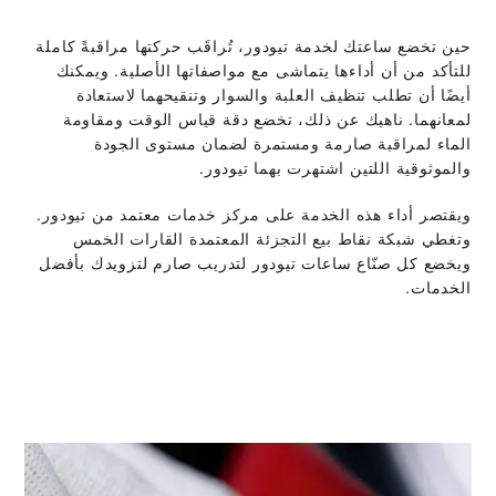
حين تخضع ساعتك لخدمة تيودور، تُراقَب حركتها مراقبةً كاملة
للتأكد من أن أداءها يتماشى مع مواصفاتها الأصلية. ويمكنك
أيضًا أن تطلب تنظيف العلبة والسوار وتنقيحهما لاستعادة
لمعانهما. ناهيك عن ذلك، تخضع دقة قياس الوقت ومقاومة
الماء لمراقبة صارمة ومستمرة لضمان مستوى الجودة
والموثوقية اللتين اشتهرت بهما تيودور.
ويقتصر أداء هذه الخدمة على مركز خدمات معتمد من تيودور.
وتغطي شبكة نقاط بيع التجزئة المعتمدة القارات الخمس
ويخضع كل صنّاع ساعات تيودور لتدريب صارم لتزويدك بأفضل
الخدمات.