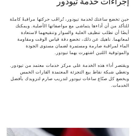
إجراءات خدمة تيودور
حين تخضع ساعتك لخدمة تيودور، تُراقَب حركتها مراقبةً كاملة
للتأكد من أن أداءها يتماشى مع مواصفاتها الأصلية. ويمكنك
أيضًا أن تطلب تنظيف العلبة والسوار وتنقيحهما لاستعادة
لمعانهما. ناهيك عن ذلك، تخضع دقة قياس الوقت ومقاومة
الماء لمراقبة صارمة ومستمرة لضمان مستوى الجودة
والموثوقية اللتين اشتهرت بهما تيودور.
ويقتصر أداء هذه الخدمة على مركز خدمات معتمد من تيودور.
وتغطي شبكة نقاط بيع التجزئة المعتمدة القارات الخمس
ويخضع كل صنّاع ساعات تيودور لتدريب صارم لتزويدك بأفضل
الخدمات.