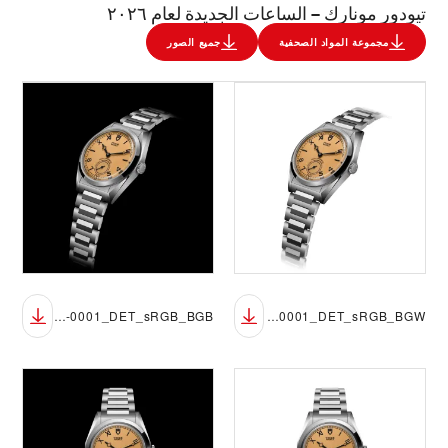
تيودور مونارك – الساعات الجديدة لعام ٢٠٢٦
مجموعة المواد الصحفية
جميع الصور
M2639W1A0U-0001_DET_sRGB_BGB
M2639W1A0U-0001_DET_sRGB_BGW