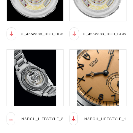
M2639W1A0U_4552883_RGB_BGB
M2639W1A0U_4552883_RGB_BGW
TUDOR_NP26_MONARCH_LIFESTYLE_2
TUDOR_NP26_MONARCH_LIFESTYLE_1