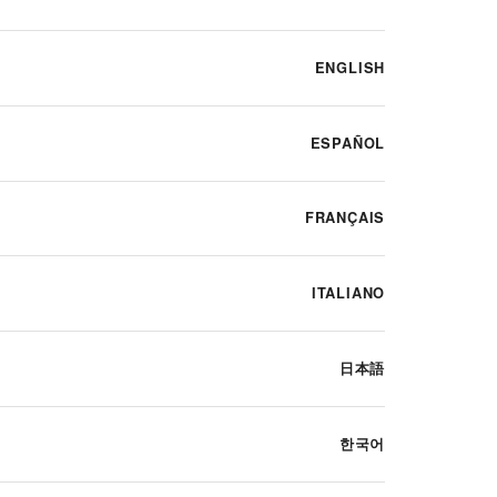
ENGLISH
ESPAÑOL
FRANÇAIS
ITALIANO
日本語
한국어