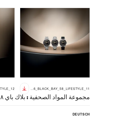
TUDOR_NP26_BLACK_BAY_58_LIFESTYLE_11
مجموعة المواد الصحفية
:
بلاك باي ٥٨ - الساعات الجديدة لعام ٢٠٢٦
DEUTSCH