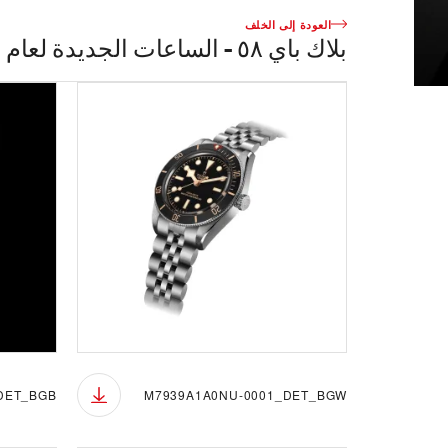
العودة إلى الخلف
بلاك باي ٥٨ - الساعات الجديدة لعام ٢٠٢٦
DET_BGB
M7939A1A0NU-0001_DET_BGW