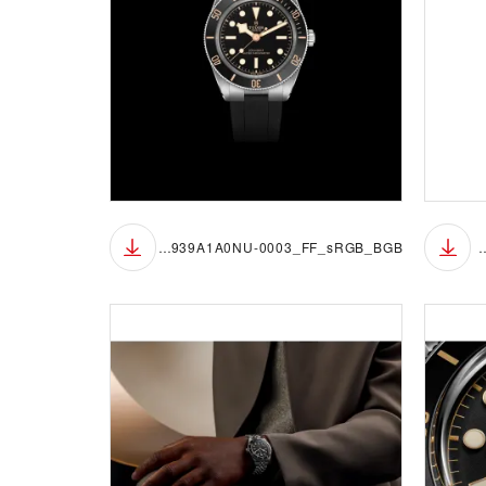
M7939A1A0NU-0003_FF_sRGB_BGB
M7939A1A0NU-0003