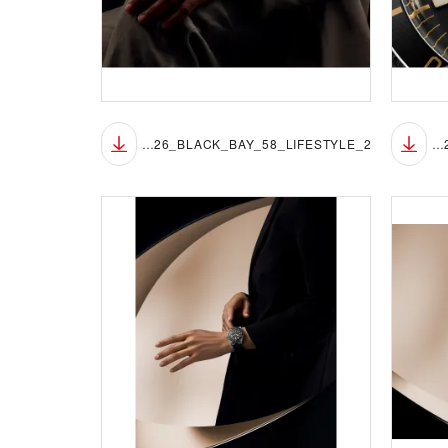
TUDOR_NP26_BLACK_BAY_58_LIFESTYLE_2
TUDOR_NP26_BLACK_BAY_58_LIFESTYLE_1