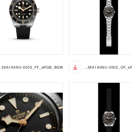
_FF_sRGB_BGW
M7939A1A0NU-0002_OF_sRGB_BGB