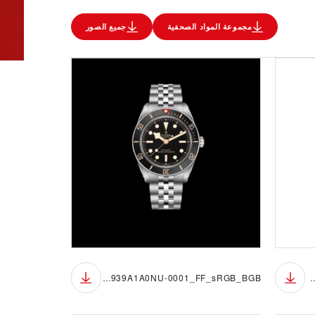
مجموعة المواد الصحفية
جميع الصور
M7939A1A0NU-0001_FF_sRGB_BGB
M7939A1A0NU-0001