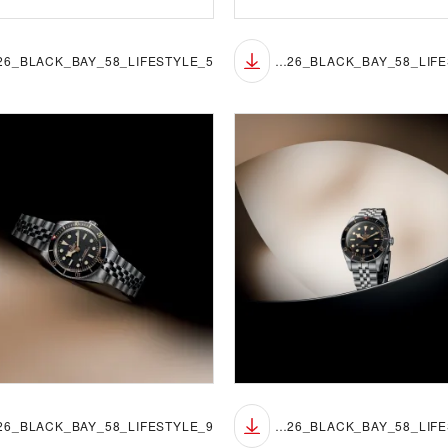
TUDOR_NP26_BLACK_BAY_58_LIFESTYLE_4
TUDOR_NP26_BLACK_BAY_58_LIFESTYLE_8