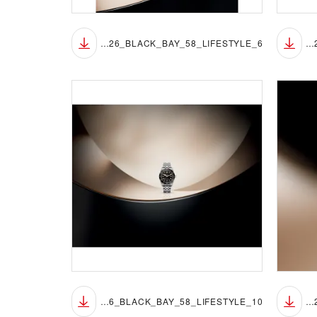
TUDOR_NP26_BLACK_BAY_58_LIFESTYLE_6
TUDOR_NP26_BLACK_BAY_58_LIFESTYLE_5
TUDOR_NP26_BLACK_BAY_58_LIFESTYLE_10
TUDOR_NP26_BLACK_BAY_58_LIFESTYLE_9