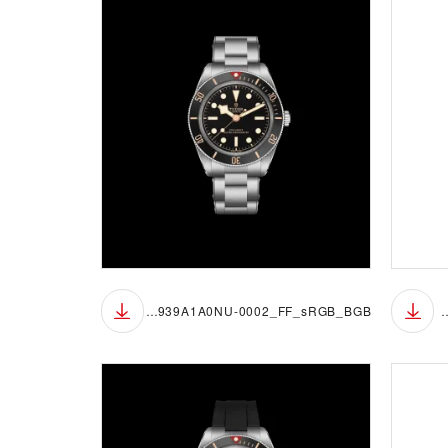
M7939A1A0NU-0002_FF_sRGB_BGB
M7939A1A0NU-0002