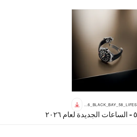
TUDOR_NP26_BLACK_BAY_58_LIFESTYLE_12