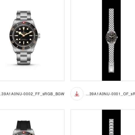
_FF_sRGB_BGW
M7939A1A0NU-0001_OF_sRGB_BGB