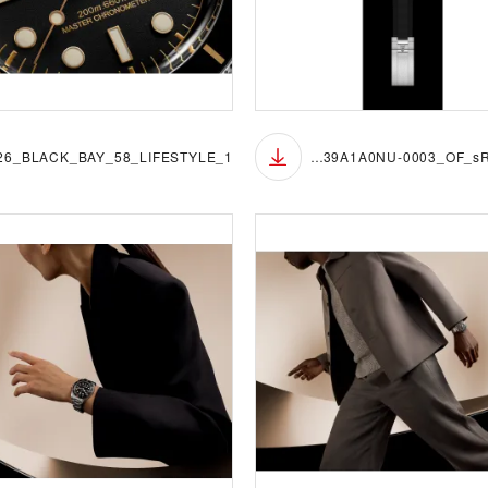
M7939A1A0NU-0003_OF_sRGB_BGB