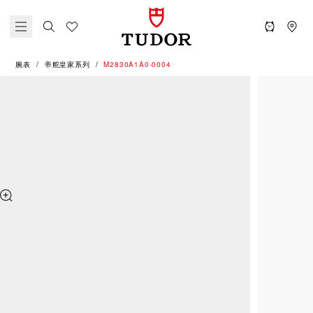
腕表
帝舵皇家系列
M2830A1A0-0004