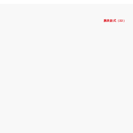
腕表款式（22）
新款
帝舵皇家系列
钢表壳，直径30毫米
蓝色表盘