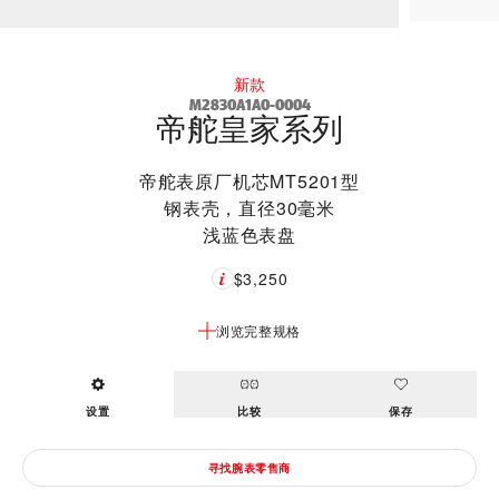
新款
M2830A1A0-0004
帝舵皇家系列
帝舵表原厂机芯MT5201型
钢表壳，直径30毫米
浅蓝色表盘
$3,250
浏览完整规格
设置
比较
保存
寻找腕表零售商