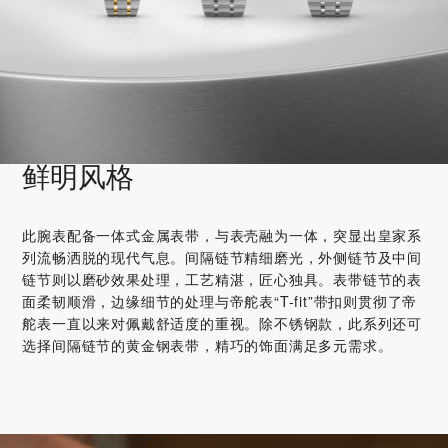
鲜明风格
此腕表配备一体式金属表带，与表壳融为一体，突显出皇家系
列流畅洒脱的现代气息。间隔链节精细磨光，外侧链节及中间
链节则以磨砂效果处理，工艺精湛，匠心独具。表带链节的表
面柔韧顺滑，边缘细节的处理与帝舵表“T-fit”带扣则贯彻了帝
舵表一直以来对佩戴舒适度的重视。除不锈钢款，此系列还可
选择间隔链节的黄金钢表带，精巧的饰面满足多元需求。