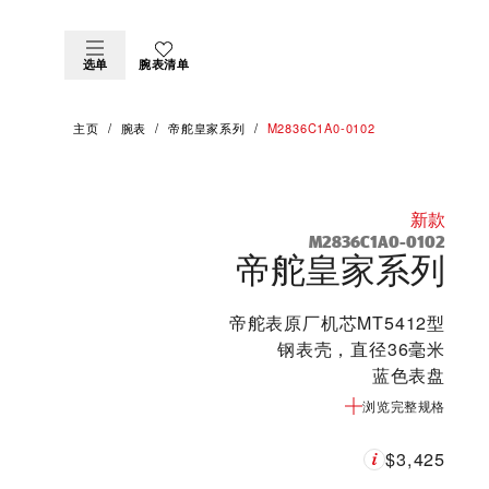
选单
腕表清单
主页
腕表
帝舵皇家系列
M2836C1A0-0102
新款
M2836C1A0-0102
帝舵皇家系列
帝舵表原厂机芯MT5412型
钢表壳，直径36毫米
蓝色表盘
浏览完整规格
$3,425