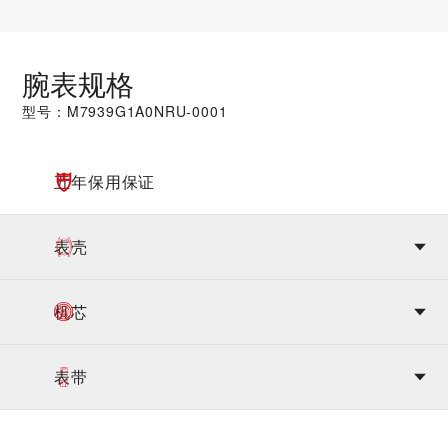
腕表规格
型号：M7939G1A0NRU-0001
五年保用保证
表壳
机芯
表带