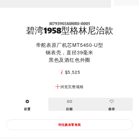
M7939G1A0NRU-0001
碧湾1958型格林尼治款
帝舵表原厂机芯MT5450-U型
钢表壳，直径39毫米
黑色及酒红色外圈
$5,525
浏览完整规格
设置
比较
保存
寻找腕表零售商