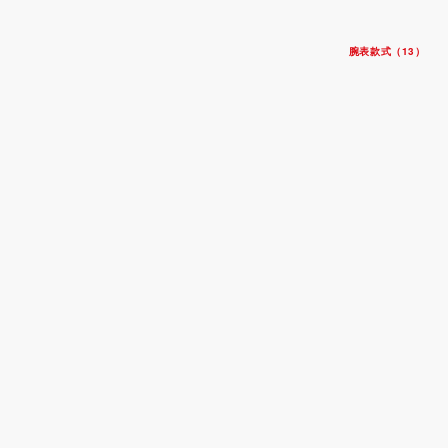
腕表款式（13）
新款
碧湾1958型格林尼治款
钢表壳，直径39毫米
黑色及酒红色外圈