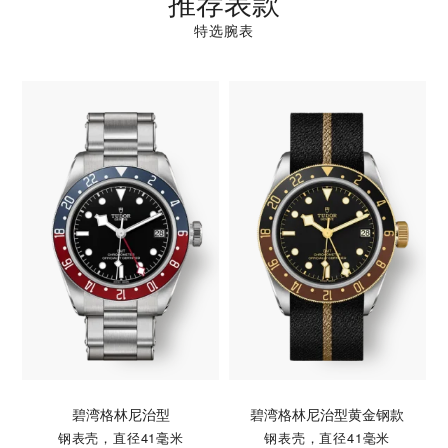
推荐表款
特选腕表
碧湾格林尼治型
碧湾格林尼治型黄金钢款
钢表壳，直径41毫米
钢表壳，直径41毫米