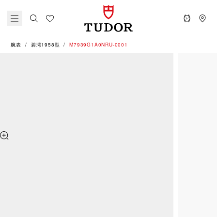
腕表
碧湾1958型
M7939G1A0NRU-0001