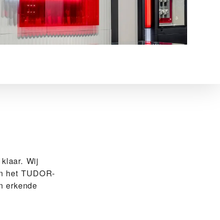
laar. Wij
van het TUDOR-
en erkende