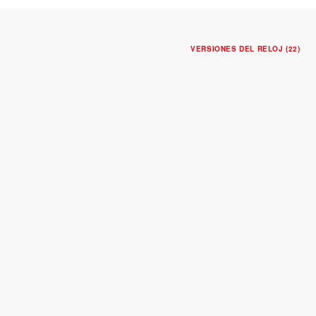
VERSIONES DEL RELOJ (22)
NUEVO
TUDOR ROYAL
Caja de acero de 36 mm
Esfera negra