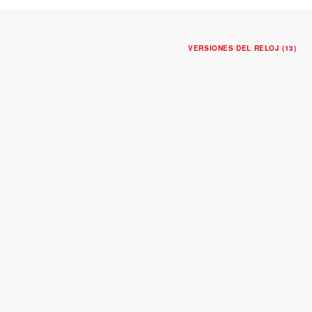
VERSIONES DEL RELOJ (13)
NUEVO
BLACK BAY 58
Caja de acero de 39 mm
Brazalete de acero