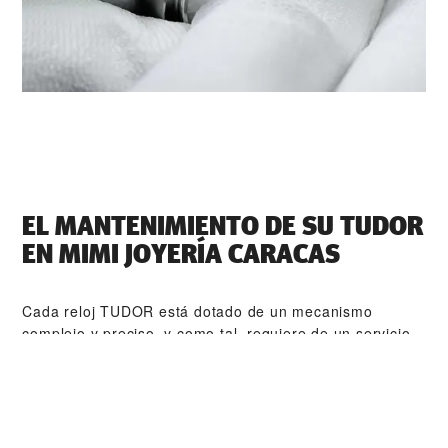
EL MANTENIMIENTO DE SU TUDOR
EN ‭MIMI JOYERÍA CARACAS‬
Cada reloj TUDOR está dotado de un mecanismo
complejo y preciso, y como tal, requiere de un servicio
de mantenimiento periódico que garantice su perfecto
funcionamiento. ‭MIMI JOYERÍA CARACAS‬ forma parte
de nuestra red mundial de relojeros formados por
TUDOR. El procedimiento de mantenimiento de TUDOR
está diseñado para garantizar que todas y cada una de