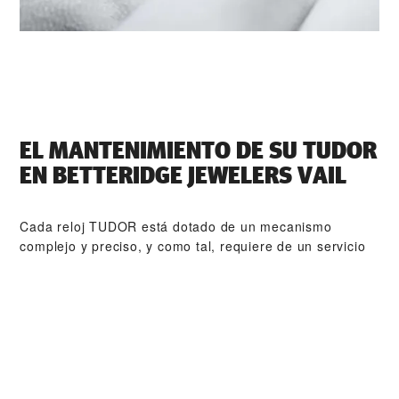
EL MANTENIMIENTO DE SU TUDOR
EN ‭BETTERIDGE JEWELERS VAIL‬
Cada reloj TUDOR está dotado de un mecanismo
complejo y preciso, y como tal, requiere de un servicio
de mantenimiento periódico que garantice su perfecto
funcionamiento. ‭BETTERIDGE JEWELERS VAIL‬ forma
parte de nuestra red mundial de relojeros formados por
TUDOR. El procedimiento de mantenimiento de TUDOR
está diseñado para garantizar que todas y cada una de
las piezas que abandonan un taller TUDOR cumplan con
sus especificaciones estéticas y funcionales originales.